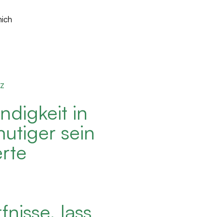
ich
z
digkeit in
mutiger sein
rte
nisse, lass