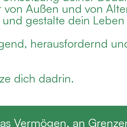
r von Außen und von Alt
 und gestalte dein Leben 
regend, herausfordernd u
tze dich dadrin.
t das Vermögen, an Grenze