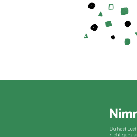
Nimm
Du hast Lust
nicht ganz si